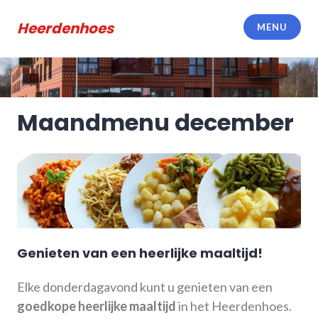
Meteen
naar
Heerdenhoes
MENU
de
inhoud
Maandmenu december
Genieten van een heerlijke maaltijd!
Elke donderdagavond kunt u genieten van een
goedkope heerlijke maaltijd
in het Heerdenhoes.