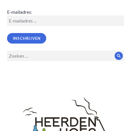
E-mailadres:
Zoeken
Zoek
op: