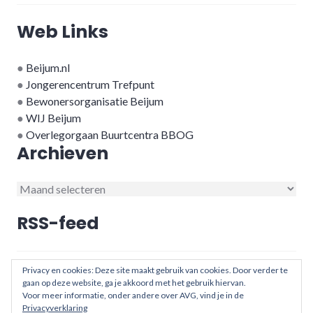
Web Links
●
Beijum.nl
●
Jongerencentrum Trefpunt
●
Bewonersorganisatie Beijum
●
WIJ Beijum
●
Overlegorgaan Buurtcentra BBOG
Archieven
Archieven
RSS-feed
RSS - berichten
Privacy en cookies: Deze site maakt gebruik van cookies. Door verder te
gaan op deze website, ga je akkoord met het gebruik hiervan.
Voor meer informatie, onder andere over AVG, vind je in de
Privacyverklaring