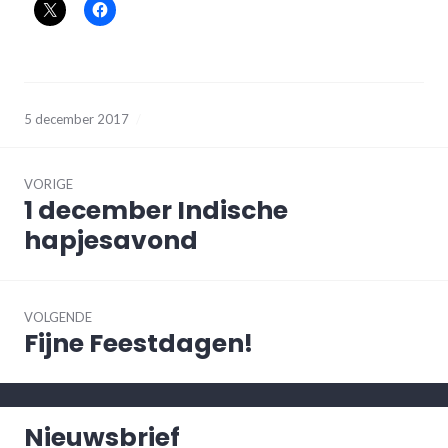
5 december 2017
beijum
kookt
,
Bericht
buurtrestaurtant
,
december
,
navigatie
VORIGE
maandmenu
1 december Indische
Vorig
bericht:
hapjesavond
VOLGENDE
Fijne Feestdagen!
Volgend
bericht:
Nieuwsbrief