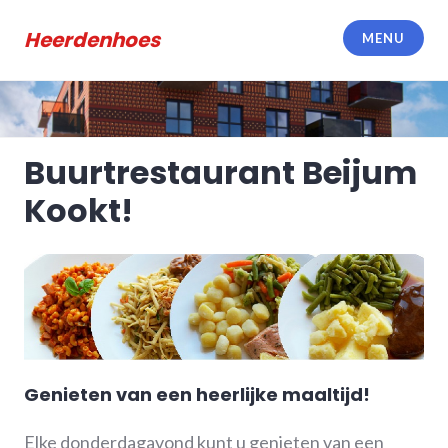
Meteen
naar
Heerdenhoes
MENU
de
inhoud
Buurtrestaurant Beijum
Kookt!
Genieten van een heerlijke maaltijd!
Elke donderdagavond kunt u genieten van een