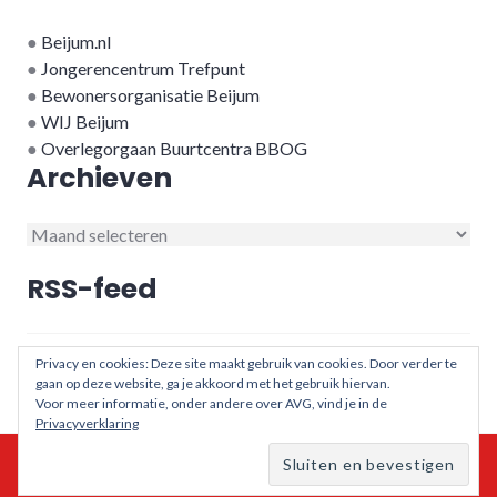
●
Beijum.nl
●
Jongerencentrum Trefpunt
●
Bewonersorganisatie Beijum
●
WIJ Beijum
●
Overlegorgaan Buurtcentra BBOG
Archieven
Archieven
RSS-feed
RSS - berichten
Privacy en cookies: Deze site maakt gebruik van cookies. Door verder te
gaan op deze website, ga je akkoord met het gebruik hiervan.
Voor meer informatie, onder andere over AVG, vind je in de
Privacyverklaring
© 2026 - Buurtcentra in Beijum