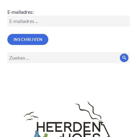
E-mailadres:
Zoeken
Zoek
op: