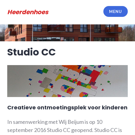
Meteen
naar
Heerdenhoes
MENU
de
inhoud
Studio CC
Creatieve ontmoetingsplek voor kinderen
In samenwerking met Wij Beijum is op 10
september 2016 Studio CC geopend. Studio CC is