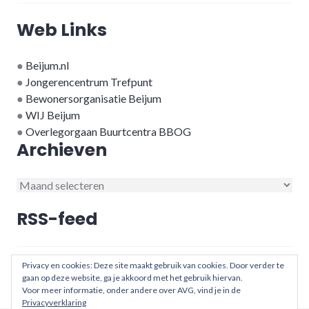
Web Links
●
Beijum.nl
●
Jongerencentrum Trefpunt
●
Bewonersorganisatie Beijum
●
WIJ Beijum
●
Overlegorgaan Buurtcentra BBOG
Archieven
Archieven
RSS-feed
RSS - berichten
Privacy en cookies: Deze site maakt gebruik van cookies. Door verder te
gaan op deze website, ga je akkoord met het gebruik hiervan.
Voor meer informatie, onder andere over AVG, vind je in de
Privacyverklaring