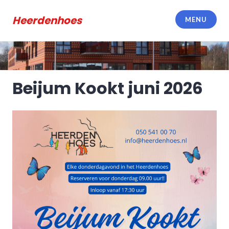
Meteen
naar
Heerdenhoes
MENU
de
inhoud
Beijum Kookt juni 2026