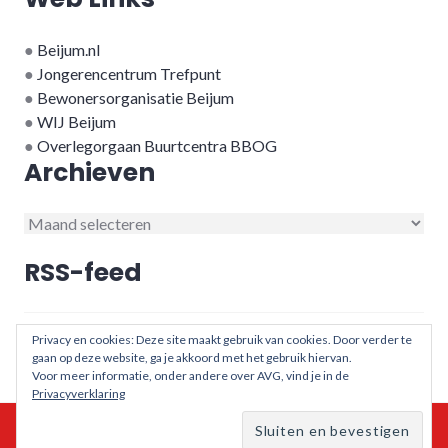
●
Beijum.nl
●
Jongerencentrum Trefpunt
●
Bewonersorganisatie Beijum
●
WIJ Beijum
●
Overlegorgaan Buurtcentra BBOG
Archieven
Archieven
RSS-feed
RSS - berichten
Privacy en cookies: Deze site maakt gebruik van cookies. Door verder te
gaan op deze website, ga je akkoord met het gebruik hiervan.
Voor meer informatie, onder andere over AVG, vind je in de
Privacyverklaring
© 2026 - Buurtcentra in Beijum