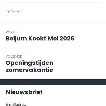
1 juni 2026
Bericht
navigatie
VORIGE
Beijum Kookt Mei 2026
Vorig
bericht:
VOLGENDE
Openingstijden
Volgend
bericht:
zomervakantie
Nieuwsbrief
E-mailadres: