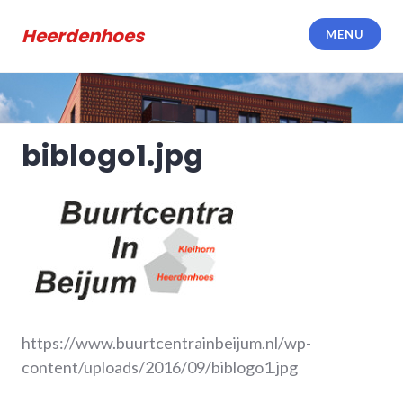
Meteen
naar
Heerdenhoes
MENU
de
inhoud
biblogo1.jpg
https://www.buurtcentrainbeijum.nl/wp-
content/uploads/2016/09/biblogo1.jpg