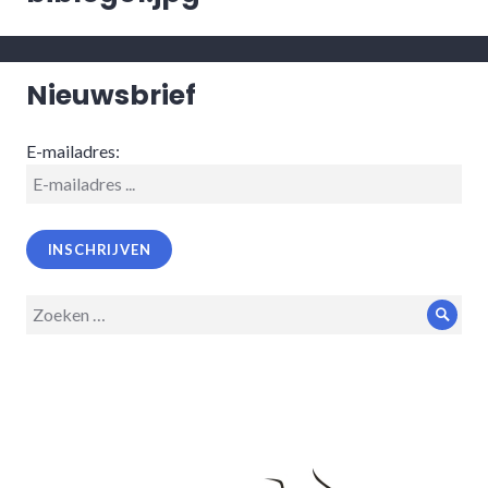
Nieuwsbrief
E-mailadres:
Zoeken
Zoek
op: