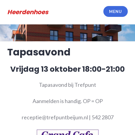
Meteen
naar
Heerdenhoes
MENU
de
inhoud
Tapasavond
Vrijdag 13 oktober 18:00-21:00
Tapasavond bij Trefpunt
Aanmelden is handig. OP = OP
receptie@trefpuntbeijum.nl | 542 2807