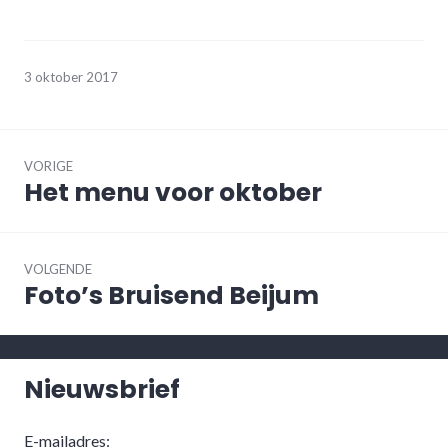
3 oktober 2017
Bericht
navigatie
VORIGE
Het menu voor oktober
Vorig
bericht:
VOLGENDE
Foto’s Bruisend Beijum
Volgend
bericht:
Nieuwsbrief
E-mailadres: