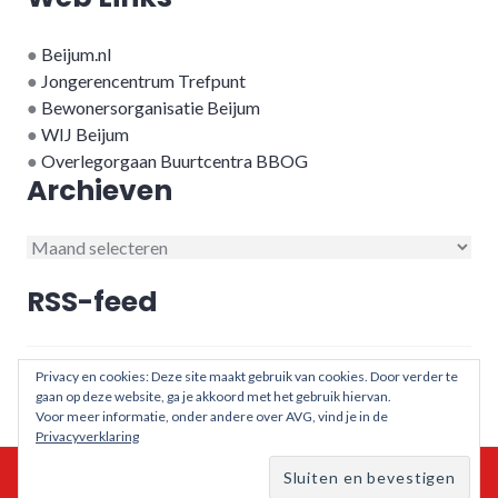
●
Beijum.nl
●
Jongerencentrum Trefpunt
●
Bewonersorganisatie Beijum
●
WIJ Beijum
●
Overlegorgaan Buurtcentra BBOG
Archieven
Archieven
RSS-feed
RSS - berichten
Privacy en cookies: Deze site maakt gebruik van cookies. Door verder te
gaan op deze website, ga je akkoord met het gebruik hiervan.
Voor meer informatie, onder andere over AVG, vind je in de
Privacyverklaring
© 2026 - Buurtcentra in Beijum