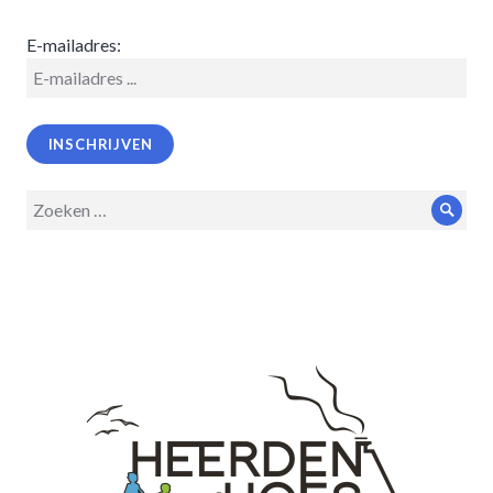
E-mailadres:
Zoeken
Zoek
op: