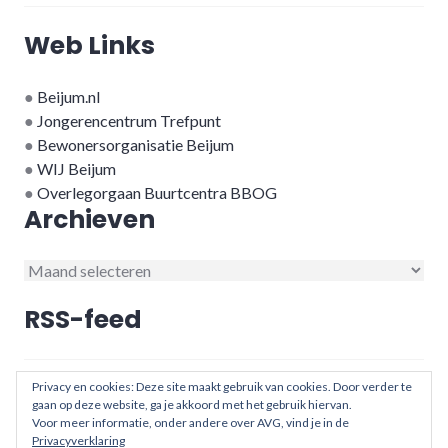
Web Links
●
Beijum.nl
●
Jongerencentrum Trefpunt
●
Bewonersorganisatie Beijum
●
WIJ Beijum
●
Overlegorgaan Buurtcentra BBOG
Archieven
Archieven
RSS-feed
RSS - berichten
Privacy en cookies: Deze site maakt gebruik van cookies. Door verder te
gaan op deze website, ga je akkoord met het gebruik hiervan.
Voor meer informatie, onder andere over AVG, vind je in de
Privacyverklaring