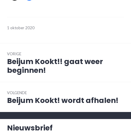
1 oktober 2020
Bericht
navigatie
VORIGE
Beijum Kookt!! gaat weer
Vorig
bericht:
beginnen!
VOLGENDE
Beijum Kookt! wordt afhalen!
Volgend
bericht:
Nieuwsbrief