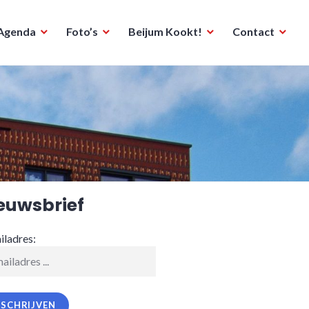
Agenda
Foto’s
Beijum Kookt!
Contact
euwsbrief
iladres: