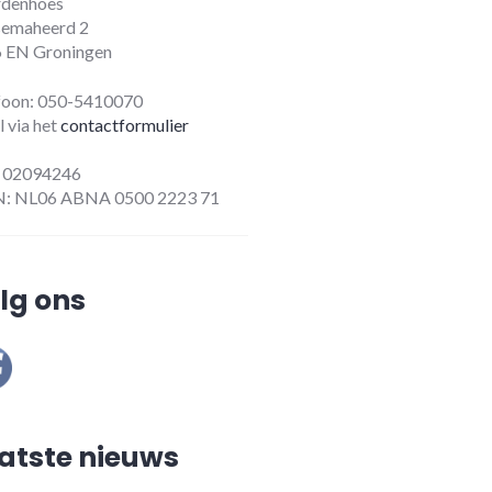
denhoes
emaheerd 2
 EN Groningen
foon: 050-5410070
l via het
contactformulier
 02094246
: NL06 ABNA 0500 2223 71
lg ons
atste nieuws