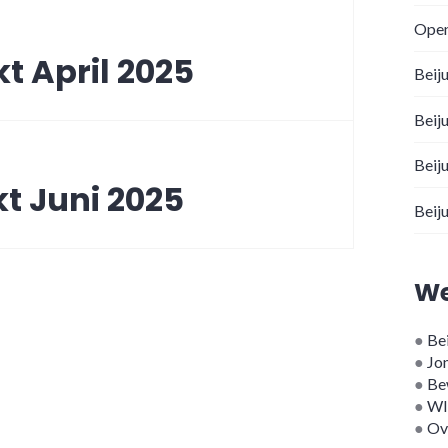
Open
t April 2025
Beij
Beij
Beij
t Juni 2025
Beij
We
●
Bei
●
Jo
●
Be
●
WI
●
Ov