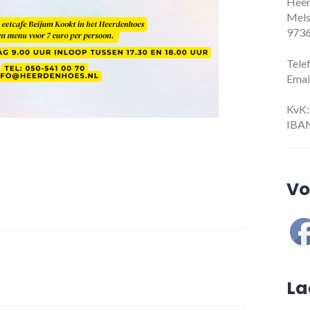
Heer
Mels
9736
Tele
Emai
KvK:
IBAN
Vo
La