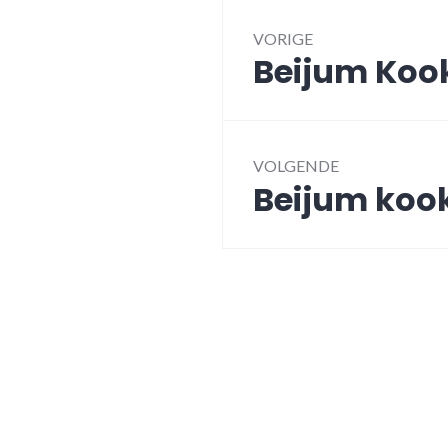
Bericht
navigatie
VORIGE
Beijum Kook
Vorig
bericht:
VOLGENDE
Beijum kook
Volgend
bericht: