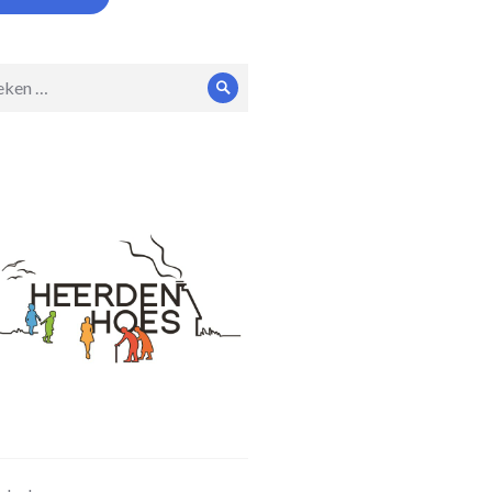
en
Zoeken