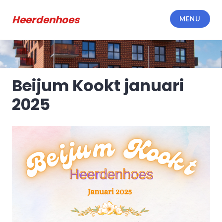
Meteen
naar
Heerdenhoes
MENU
de
inhoud
Beijum Kookt januari
2025