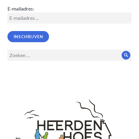
E-mailadres:
Zoeken
Zoek
op: