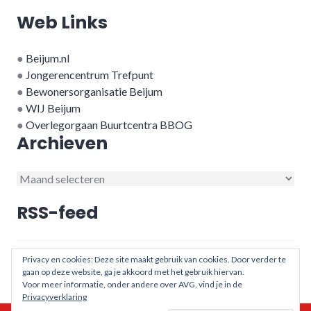
Web Links
●
Beijum.nl
●
Jongerencentrum Trefpunt
●
Bewonersorganisatie Beijum
●
WIJ Beijum
●
Overlegorgaan Buurtcentra BBOG
Archieven
Archieven
RSS-feed
RSS - berichten
Privacy en cookies: Deze site maakt gebruik van cookies. Door verder te
gaan op deze website, ga je akkoord met het gebruik hiervan.
Voor meer informatie, onder andere over AVG, vind je in de
Privacyverklaring