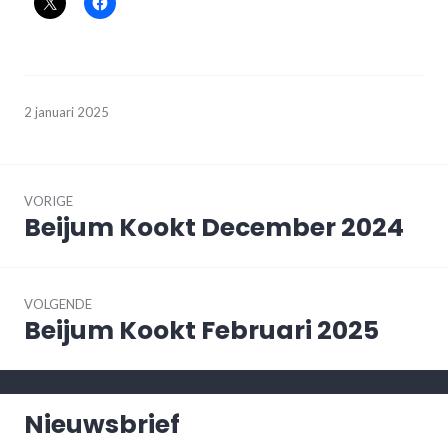
2 januari 2025
Bericht
navigatie
VORIGE
Beijum Kookt December 2024
Vorig
bericht:
VOLGENDE
Beijum Kookt Februari 2025
Volgend
bericht:
Nieuwsbrief