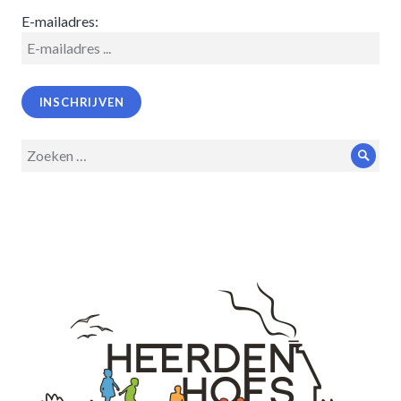
E-mailadres:
Zoeken
Zoek
op: