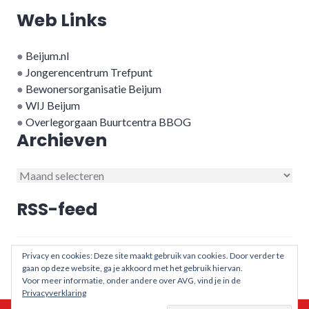
Web Links
●
Beijum.nl
●
Jongerencentrum Trefpunt
●
Bewonersorganisatie Beijum
●
WIJ Beijum
●
Overlegorgaan Buurtcentra BBOG
Archieven
Archieven
RSS-feed
RSS - berichten
Privacy en cookies: Deze site maakt gebruik van cookies. Door verder te
gaan op deze website, ga je akkoord met het gebruik hiervan.
Voor meer informatie, onder andere over AVG, vind je in de
Privacyverklaring