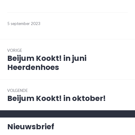
5 september 2023
Bericht
navigatie
VORIGE
Beijum Kookt! in juni
Vorig
bericht:
Heerdenhoes
VOLGENDE
Beijum Kookt! in oktober!
Volgend
bericht:
Nieuwsbrief