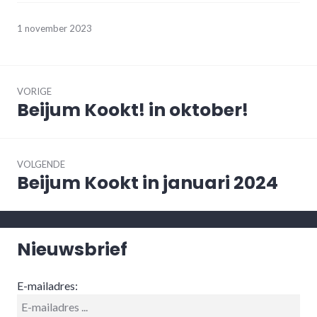
1 november 2023
Bericht
navigatie
VORIGE
Beijum Kookt! in oktober!
Vorig
bericht:
VOLGENDE
Beijum Kookt in januari 2024
Volgend
bericht:
Nieuwsbrief
E-mailadres: