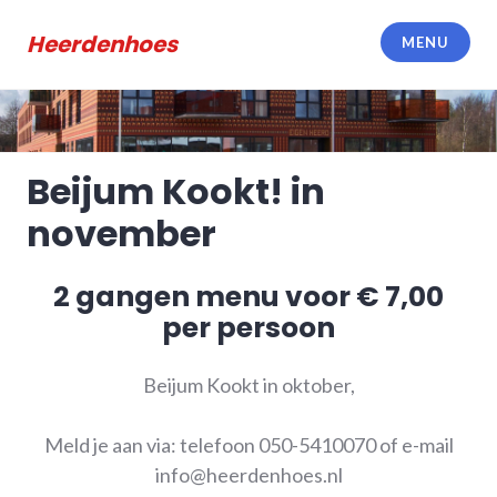
Meteen
naar
Heerdenhoes
MENU
de
inhoud
Beijum Kookt! in
november
2 gangen menu voor € 7,00
per persoon
Beijum Kookt in oktober,
Meld je aan via: telefoon 050-5410070 of e-mail
info@heerdenhoes.nl