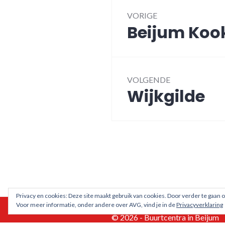
navigatie
VORIGE
Beijum Kookt
Vorig
bericht:
VOLGENDE
Wijkgilde
Volgend
bericht:
Privacy en cookies: Deze site maakt gebruik van cookies. Door verder te gaan o
Voor meer informatie, onder andere over AVG, vind je in de
Privacyverklaring
© 2026 - Buurtcentra in Beijum