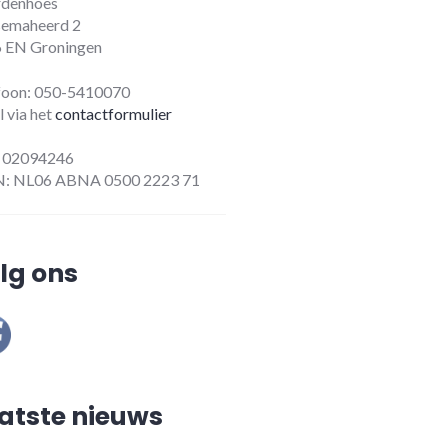
denhoes
emaheerd 2
 EN Groningen
foon: 050-5410070
l via het
contactformulier
 02094246
: NL06 ABNA 0500 2223 71
lg ons
atste nieuws