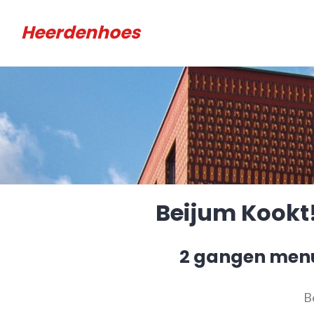
Meteen
Heerdenhoes
naar
de
inhoud
Beijum Kookt!
2 gangen menu
B