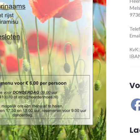
Heer
Mels
9736
Tele
Emai
KvK:
IBAN
Vo
La