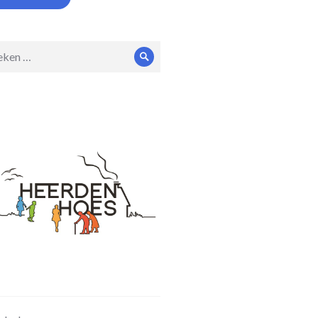
en
Zoeken