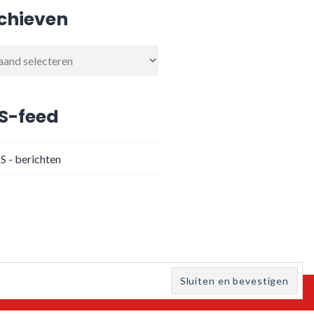
chieven
ieven
S-feed
S - berichten