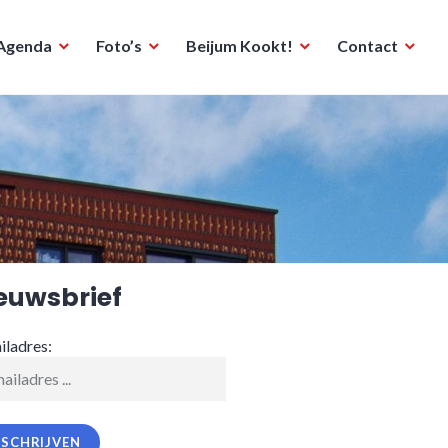
Agenda
Foto’s
Beijum Kookt!
Contact
euwsbrief
iladres: