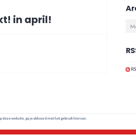
Ar
! in april!
Arch
RS
RS
p deze website, ga je akkoord met het gebruik hiervan.