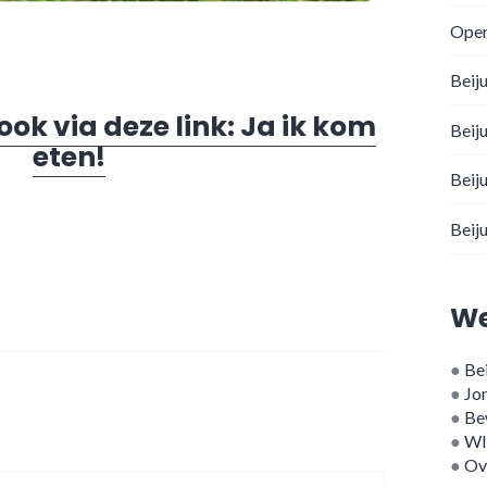
Open
Beij
k via deze link: Ja ik kom
Beij
eten!
Beij
Beij
We
●
Bei
●
Jo
●
Be
●
WI
●
Ov