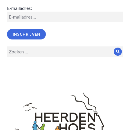
E-mailadres:
Zoeken
Zoek
op: