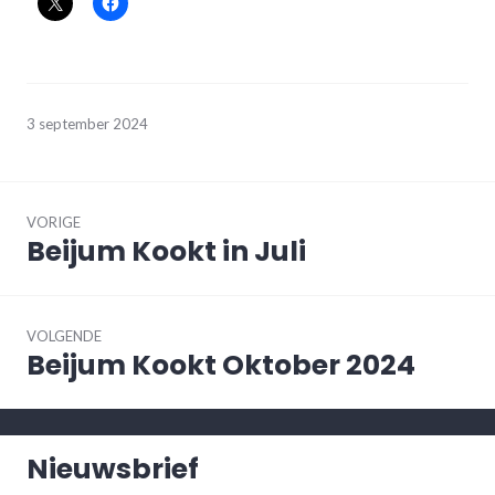
3 september 2024
Bericht
navigatie
VORIGE
Beijum Kookt in Juli
Vorig
bericht:
VOLGENDE
Beijum Kookt Oktober 2024
Volgend
bericht:
Nieuwsbrief