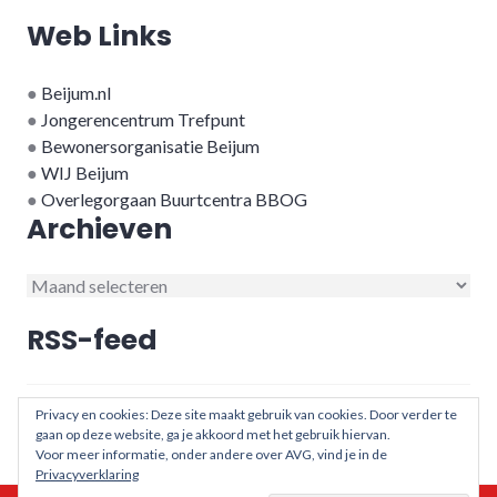
Web Links
●
Beijum.nl
●
Jongerencentrum Trefpunt
●
Bewonersorganisatie Beijum
●
WIJ Beijum
●
Overlegorgaan Buurtcentra BBOG
Archieven
Archieven
RSS-feed
RSS - berichten
Privacy en cookies: Deze site maakt gebruik van cookies. Door verder te
gaan op deze website, ga je akkoord met het gebruik hiervan.
Voor meer informatie, onder andere over AVG, vind je in de
Privacyverklaring