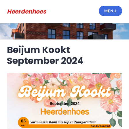
Meteen
naar
Heerdenhoes
MENU
de
inhoud
Beijum Kookt
September 2024