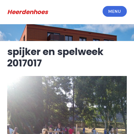
Meteen
naar
Heerdenhoes
MENU
de
inhoud
spijker en spelweek
2017017