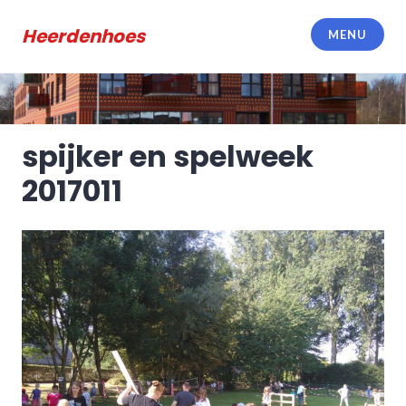
Meteen
naar
Heerdenhoes
MENU
de
inhoud
spijker en spelweek
2017011